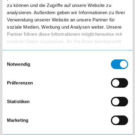
zu können und die Zugriffe auf unsere Website zu
navigate_before
navigate_next
analysieren. Außerdem geben wir Informationen zu Ihrer
Verwendung unserer Website an unsere Partner für
soziale Medien, Werbung und Analysen weiter. Unsere
Partner führen diese Informationen möglicherweise mit
weiteren Daten zusammen, die Sie ihnen bereitgestellt
haben oder die sie im Rahmen Ihrer Nutzung der Dienste
gesammelt haben.
E
Notwendig
i
n
w
Präferenzen
i
(BxTxH) 1500 x 750 x 850 mm
l
l
Statistiken
i
Buchenblockplatte 1500 x 750 x 50 mm
g
Marketing
u
2 Füsse 80 x 725 x 800 mm
n